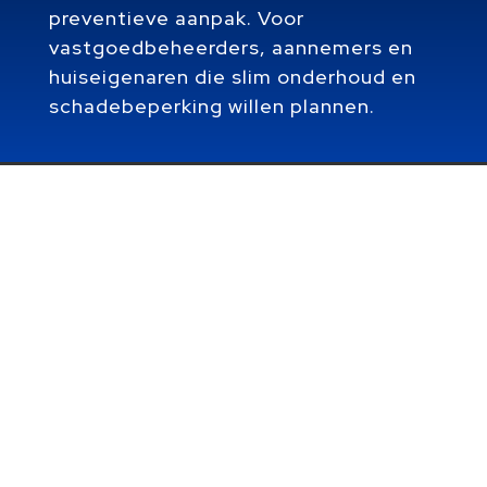
preventieve aanpak. Voor
vastgoedbeheerders, aannemers en
huiseigenaren die slim onderhoud en
schadebeperking willen plannen.
Vocht in bouwmaterialen is een vaak voorkomende
zorg die de duurzaamheid en veiligheid van een
constructie kan beïnvloeden. Het identificeren en
kwantificeren ervan is cruciaal voor het onderhoud en
de levensduur van een gebouw. Welke technieken zijn