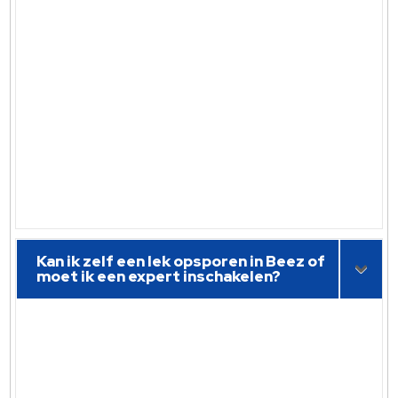
Kan ik zelf een lek opsporen in Beez of
moet ik een expert inschakelen?