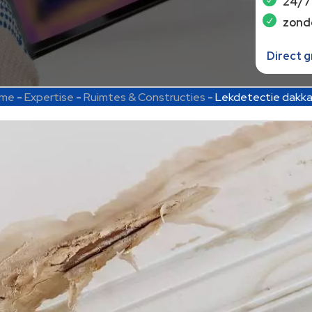
24/7
zond
Direct 
me
-
Expertise
-
Ruimtes & Constructies
-
Lekdetectie dakka