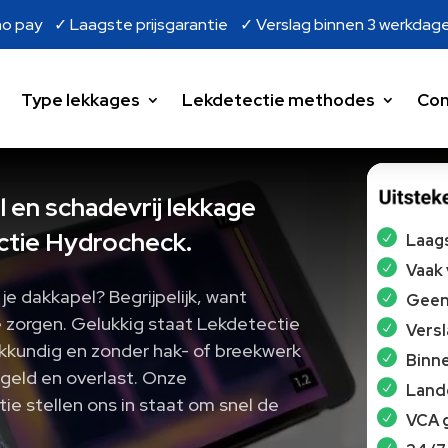
o pay ✓ Laagste prijsgarantie ✓ Verslag binnen 3 werkdag
Type lekkages
Lekdetectie methodes
Con
l en schadevrij lekkage
tie Hydrocheck.
Laags
Vaak
je dakkapel? Begrijpelijk, want
Geen 
de zorgen. Gelukkig staat Lekdetectie
Vers
kkundig en zonder hak- of breekwerk
Binne
, geld en overlast. Onze
Lande
e stellen ons in staat om snel de
VCA 