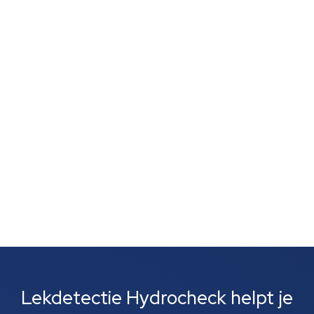
Bedrijfsdaken trotseren dagelijks weer en wind, en
daarom vragen ze zich vaak af: "Waarom zijn wij extra
gevoelig voor lekkages?" Wel, dat heeft alles te maken
met hun grootse omvang en platte structuur. Terwijl
een doorsnee woningdak de regen laat aflopen,
houden...
Lekdetectie Hydrocheck helpt je