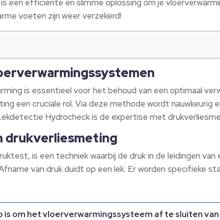
t is een efficiënte en slimme oplossing om je vloerverwar
arme voeten zijn weer verzekerd!
vloerverwarmingssystemen
warming is essentieel voor het behoud van een optimaal v
ting een cruciale rol. Via deze methode wordt nauwkeurig
j Lekdetectie Hydrocheck is de expertise met drukverliesmet
n drukverliesmeting
druktest, is een techniek waarbij de druk in de leidingen 
fname van druk duidt op een lek. Er worden specifieke st
 is om het vloerverwarmingssysteem af te sluiten van