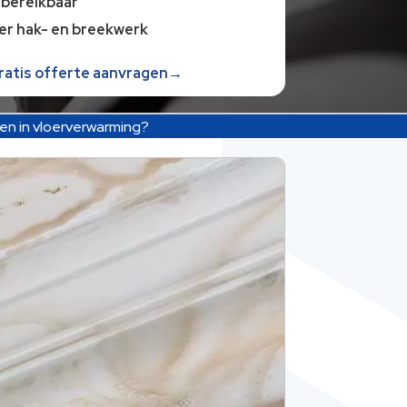
 bereikbaar
er hak- en breekwerk
gratis offerte aanvragen→
ken in vloerverwarming?