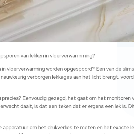
opsporen van lekken in vloerverwarmming?
n in vloerverwarming worden opgespoord? Een van de slim
 en nauwkeurig verborgen lekkages aan het licht brengt, vo
 precies? Eenvoudig gezegd, het gaat om het monitoren va
acht daalt, is dat een teken dat er ergens een lek is. Dit 
apparatuur om het drukverlies te meten en het exacte lek 