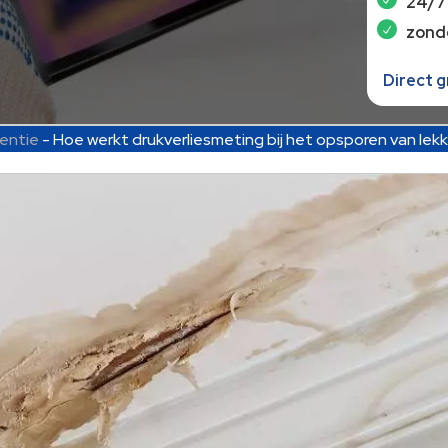
24/7
zond
Direct 
entie
-
Hoe werkt drukverliesmeting bij het opsporen van lek