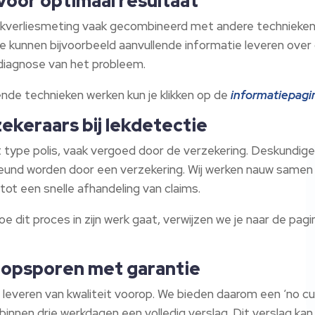
oor optimaal resultaat
ukverliesmeting vaak gecombineerd met andere technieken
e kunnen bijvoorbeeld aanvullende informatie leveren over
e diagnose van het probleem.
ende technieken werken kun je klikken op de
informatiepagi
ekeraars bij lekdetectie
t type polis, vaak vergoed door de verzekering. Deskundig
und worden door een verzekering. Wij werken nauw samen
 tot een snelle afhandeling van claims.
e dit proces in zijn werk gaat, verwijzen we je naar de pag
 opsporen met garantie
everen van kwaliteit voorop. We bieden daarom een ‘no cure 
 binnen drie werkdagen een volledig verslag. Dit verslag kan