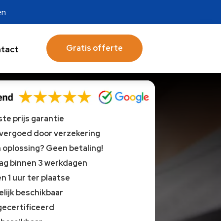
en
Gratis offerte
tact
te prijs garantie
 vergoed door verzekering
oplossing? Geen betaling!
lag binnen 3 werkdagen
n 1 uur ter plaatse
lijk beschikbaar
gecertificeerd