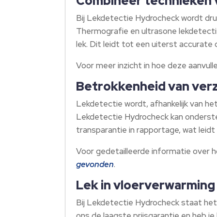
Combineer technieken v
Bij Lekdetectie Hydrocheck wordt dr
Thermografie en ultrasone lekdetecti
lek. Dit leidt tot een uiterst accurat
Voor meer inzicht in hoe deze aanvull
Betrokkenheid van verz
Lekdetectie wordt, afhankelijk van he
Lekdetectie Hydrocheck kan onderste
transparantie in rapportage, wat leidt
Voor gedetailleerde informatie over ho
gevonden
.
Lek in vloerverwarming
Bij Lekdetectie Hydrocheck staat het l
ons de laagste prijsgarantie en heb je