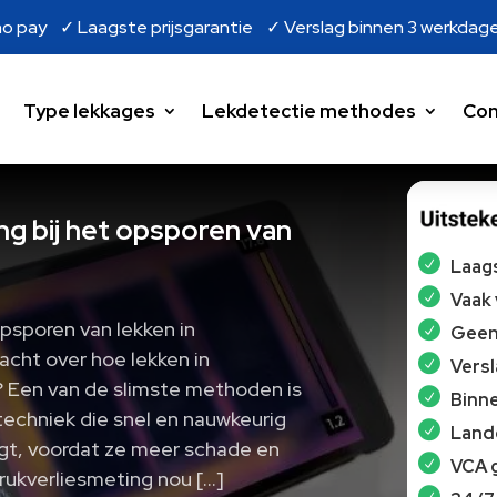
o pay ✓ Laagste prijsgarantie ✓ Verslag binnen 3 werkdag
Type lekkages
Lekdetectie methodes
Con
g bij het opsporen van
Laags
Vaak
psporen van lekken in
Geen 
cht over hoe lekken in
Vers
 Een van de slimste methoden is
Binne
 techniek die snel en nauwkeurig
Lande
ngt, voordat ze meer schade en
VCA 
rukverliesmeting nou […]