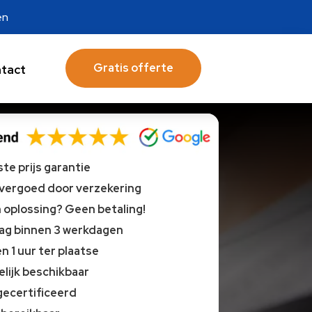
en
Gratis offerte
tact
te prijs garantie
 vergoed door verzekering
oplossing? Geen betaling!
lag binnen 3 werkdagen
n 1 uur ter plaatse
lijk beschikbaar
gecertificeerd