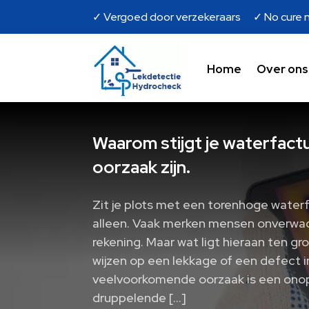
✓ Vergoed door verzekeraars ✓ No cure n
Home
Over ons
Waarom stijgt je waterfactu
oorzaak zijn.​
Zit je plots met een torenhoge water
alleen. Vaak merken mensen onverwach
rekening. Maar wat ligt hieraan ten g
wijzen op een lekkage of een defect 
veelvoorkomende oorzaak is een ono
druppelende […]