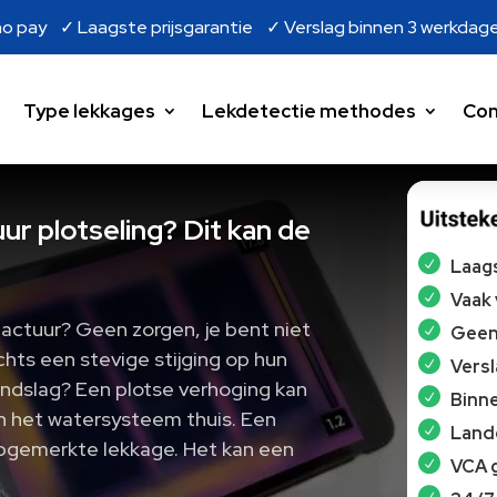
o pay ✓ Laagste prijsgarantie ✓ Verslag binnen 3 werkdag
Type lekkages
Lekdetectie methodes
Con
ur plotseling? Dit kan de
Laags
Vaak
factuur? Geen zorgen, je bent niet
Geen 
ts een stevige stijging op hun
Vers
rondslag? Een plotse verhoging kan
Binne
in het watersysteem thuis. Een
Lande
pgemerkte lekkage. Het kan een
VCA 